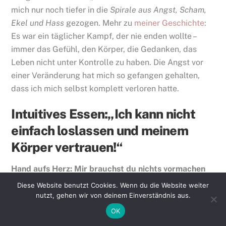
mich nur noch tiefer in die
Spirale aus Angst, Scham,
Ekel und Hass
gezogen. Mehr zu
meiner Geschichte
:
Es war ein täglicher Kampf, der nie enden wollte –
immer das Gefühl, den Körper, die Gedanken, das
Leben nicht unter Kontrolle zu haben. Die Angst vor
einer Veränderung hat mich so gefangen gehalten,
dass ich mich selbst komplett verloren hatte.
Intuitives Essen:„Ich kann nicht
einfach loslassen und meinem
Körper vertrauen!“
Hand aufs Herz: Mir brauchst du nichts vormachen
oder mich anlügen. Weil ich ganz genau weiß, wie es
Diese Website benutzt Cookies. Wenn du die Website weiter
dir geht.
nutzt, gehen wir von deinem Einverständnis aus.
OK
Ich habe mir auch tausend Szenarios in meinem Kopf