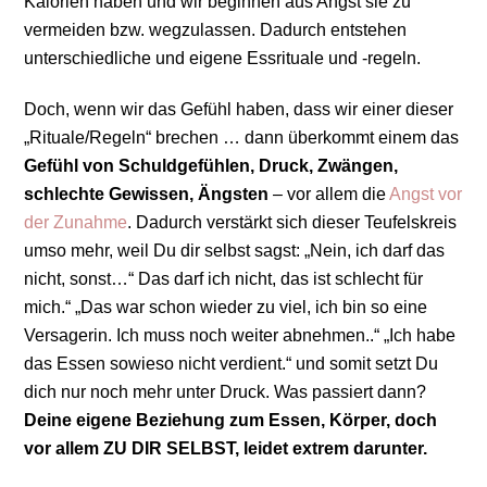
Kalorien haben und wir beginnen aus Angst sie zu
vermeiden bzw. wegzulassen. Dadurch entstehen
unterschiedliche und eigene Essrituale und -regeln.
Doch, wenn wir das Gefühl haben, dass wir einer dieser
„Rituale/Regeln“ brechen … dann überkommt einem das
Gefühl von Schuldgefühlen, Druck, Zwängen,
schlechte Gewissen, Ängsten
– vor allem die
Angst vor
der Zunahme
. Dadurch verstärkt sich dieser Teufelskreis
umso mehr, weil Du dir selbst sagst: „Nein, ich darf das
nicht, sonst…“ Das darf ich nicht, das ist schlecht für
mich.“ „Das war schon wieder zu viel, ich bin so eine
Versagerin. Ich muss noch weiter abnehmen..“ „Ich habe
das Essen sowieso nicht verdient.“ und somit setzt Du
dich nur noch mehr unter Druck. Was passiert dann?
Deine eigene Beziehung zum Essen, Körper, doch
vor allem ZU DIR SELBST, leidet extrem darunter.